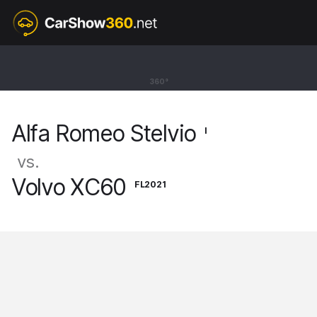
I
Alfa Romeo Stelvio
360°
SUV Quadrifoglio [16-]
Alfa Romeo Stelvio
I
vs.
Volvo XC60
FL2021