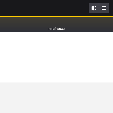
FL2021
Volvo XC60
PORÓWNAJ
PHEV SUV Plus Bright eAWD T6 [17-]