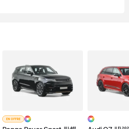
EN OFFRE
III L461
II FL20