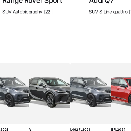
Range Rover Sport
Audi Q7
SUV Autobiography [22-]
SUV S Line quattro [
L2021
V
L462 FL2021
II FL2024