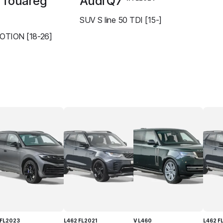
 Touareg
Audi Q7
SUV S line 50 TDI [15-]
OTION [18-26]
I FL2023
L462 FL2021
V L460
L462 F