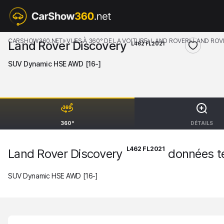
CARSHOW360.NET
VUES À 360° DE LA VOITURE
LAND ROVER
LAND ROV
Land Rover Discovery
L462 FL2021
SUV Dynamic HSE AWD [16-]
360°
DÉTAILS
L462 FL2021
Land Rover Discovery
données t
SUV Dynamic HSE AWD [16-]