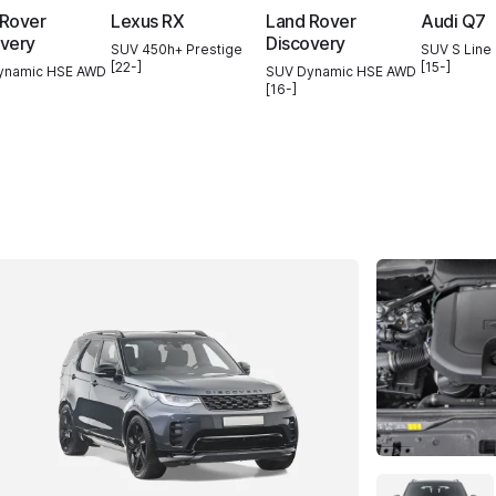
 Rover
Lexus RX
Land Rover
Audi Q7
very
Discovery
SUV 450h+ Prestige
SUV S Line 
[22-]
[15-]
ynamic HSE AWD
SUV Dynamic HSE AWD
[16-]