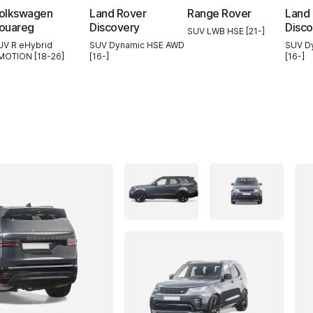
olkswagen
Land Rover
Range Rover
Land
ouareg
Discovery
Disco
SUV LWB HSE [21-]
UV R eHybrid
SUV Dynamic HSE AWD
SUV D
MOTION [18-26]
[16-]
[16-]