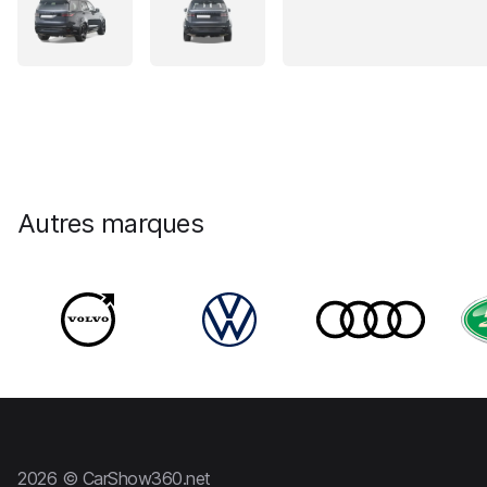
Autres marques
2026 © CarShow360.net