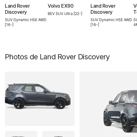
Land Rover
Volvo EX90
Land Rover
V
Discovery
Discovery
T
BEV SUV Ultra [22-]
SUV Dynamic HSE AWD
SUV Dynamic HSE AWD
S
[16-]
[16-]
4
Photos de
Land Rover Discovery