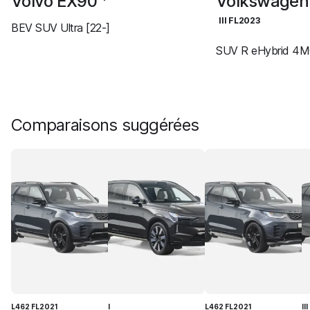
Volvo EX90
Volkswagen
III FL2023
BEV SUV Ultra [22-]
SUV R eHybrid 4M
Comparaisons suggérées
L462 FL2021
I
L462 FL2021
II