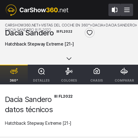
CARSHOW360.NET
VISTAS DEL COCHE EN 360°
DACIA
DACIA SANDERO
DACIA SANDERO III FL2022
Dacia Sandero
III FL2022
Hatchback Stepway Extreme [21-]
360°
DETALLES
COLORES
CHASIS
COMPARAR
III FL2022
Dacia Sandero
datos técnicos
Hatchback Stepway Extreme [21-]