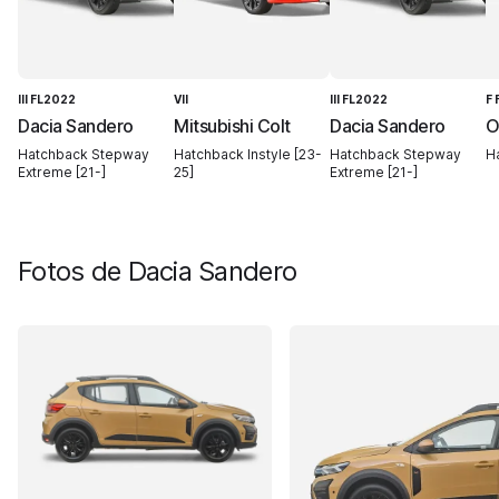
III FL2022
VII
III FL2022
F
Dacia Sandero
Mitsubishi Colt
Dacia Sandero
O
Hatchback Stepway
Hatchback Instyle [23-
Hatchback Stepway
H
Extreme [21-]
25]
Extreme [21-]
Fotos de
Dacia Sandero