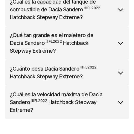
¿Cuál es la capacidad del tanque de
mide 4102 mm de largo, 2012 mm de ancho (con
III FL2022
combustible de
Dacia Sandero
espejos) y 1535 mm de alto.
Hatchback Stepway Extreme
?
III FL2022
Dacia Sandero
Hatchback Stepway Extreme
¿Qué tan grande es el maletero de
tiene una capacidad de tanque de combustible de 50
III FL2022
Dacia Sandero
Hatchback
litros.
Stepway Extreme
?
III FL2022
Dacia Sandero
Hatchback Stepway Extreme
III FL2022
¿Cuánto pesa
Dacia Sandero
tiene una capacidad de maletero de 328 litros.
Hatchback Stepway Extreme
?
III FL2022
Dacia Sandero
Hatchback Stepway Extreme
¿Cuál es la velocidad máxima de
Dacia
pesa 1284 kg.
III FL2022
Sandero
Hatchback Stepway
Extreme
?
III FL2022
Dacia Sandero
Hatchback Stepway Extreme
tiene una velocidad máxima de 180 km/h.