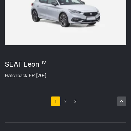
SEAT Leon
IV
Hatchback FR [20-]
1
2
3