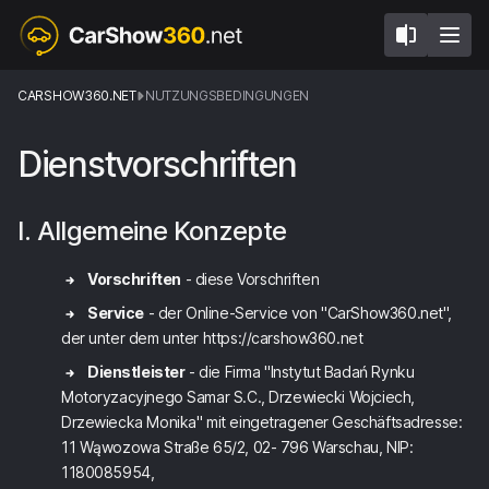
CARSHOW360.NET
NUTZUNGSBEDINGUNGEN
Dienstvorschriften
I. Allgemeine Konzepte
Vorschriften
- diese Vorschriften
Service
- der Online-Service von "CarShow360.net",
der unter dem unter https://carshow360.net
Dienstleister
- die Firma "Instytut Badań Rynku
Motoryzacyjnego Samar S.C., Drzewiecki Wojciech,
Drzewiecka Monika" mit eingetragener Geschäftsadresse:
11 Wąwozowa Straße 65/2, 02- 796 Warschau, NIP:
1180085954,