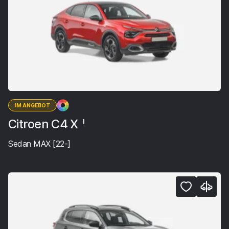
IM ANGEBOT
Citroen C4 X
I
Sedan MAX [22-]