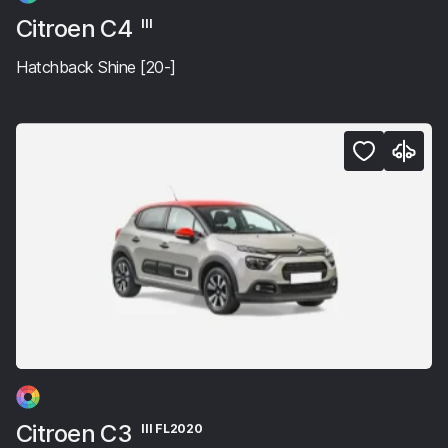
Citroen C4
III
Hatchback Shine [20-]
Citroen C3
III FL2020