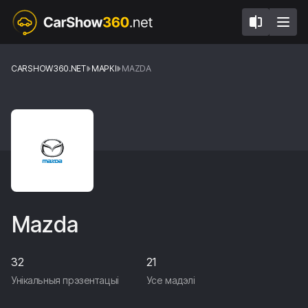
CARSHOW360.NET
МАРКІ
MAZDA
Mazda
32
21
Унікальныя прэзентацыі
Усе мадэлі