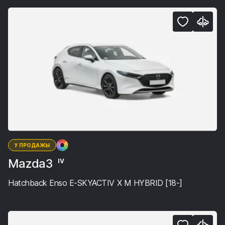
У ПРОДАЖЫ
Mazda3
IV
Hatchback Enso E-SKYACTIV X M HYBRID [18-]