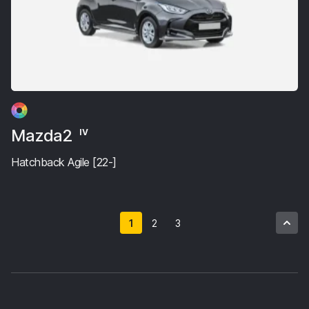
Mazda2
IV
Hatchback Agile [22-]
1
2
3