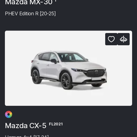
Mazda MX-30
I
PHEV Edition R [20-25]
Mazda CX-5
FL2021