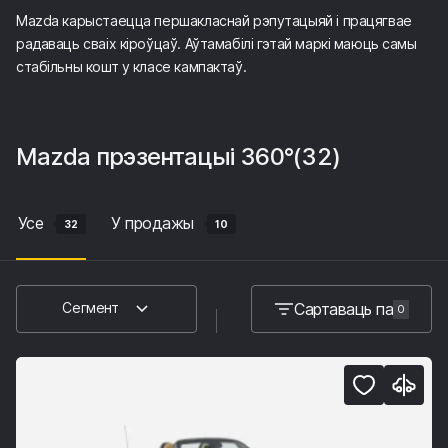
Mazda карыстаецца першакласнай рэпутацыяй і працягвае
радаваць сваіх кіроўцаў. Аўтамабілі гэтай маркі маюць самы
стабільны кошт у класе кампактаў.
Mazda
прэзентацыі 360°
(32)
Усе
У продажы
32
10
Сартаваць па
Сегмент
0