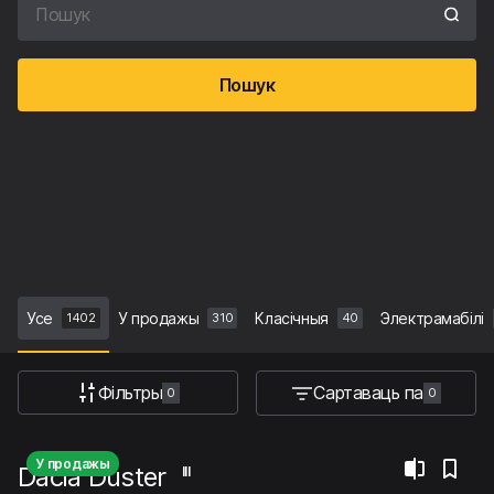
Пошук
Усе
У продажы
Класічныя
Электрамабілі
1402
310
40
Фільтры
Сартаваць па
0
0
У продажы
Dacia Duster
III