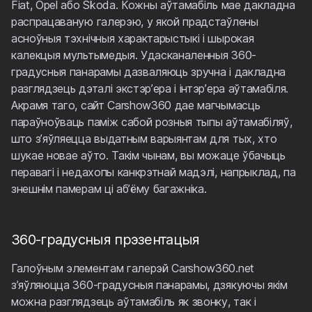
Fiat, Opel або Skoda. Кожны аўтамабіль мае дакладна
распрацаваную галерэю, у якой прадстаўлены
асноўныя тэхнічныя характарыстыкі і шырокая
калекцыя мультымедыя. Удасканаленныя 360-
градусныя панарамы дазваляюць зручна і дакладна
разглядзець дэталі экстэр’ера і інтэр’ера аўтамабіля.
Акрамя таго, сайт Carshow360 дае магчымасць
параўноўваць паміж сабой розныя тыпы аўтамабіляў,
што з’яўляецца выдатным варыянтам для тых, хто
шукае новае аўто. Такім чынам, вы можаце ўбачыць
перавагі і недахопы канкрэтнай мадэлі, напрыклад, па
знешнім памерам ці аб’ёму багажніка.
360-градусныя прэзентацыя
Галоўным элементам галерэй Carshow360.net
з’яўляюцца 360-градусныя панарамы, дзякуючы якім
можна разглядзець аўтамабіль як звонку, так і