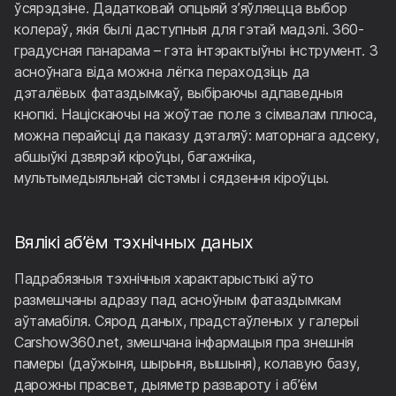
ўсярэдзіне. Дадатковай опцыяй з’яўляецца выбор
колераў, якія былі даступныя для гэтай мадэлі. 360-
градусная панарама – гэта інтэрактыўны інструмент. З
асноўнага віда можна лёгка пераходзіць да
дэталёвых фатаздымкаў, выбіраючы адпаведныя
кнопкі. Націскаючы на жоўтае поле з сімвалам плюса,
можна перайсці да паказу дэталяў: маторнага адсеку,
абшыўкі дзвярэй кіроўцы, багажніка,
мультымедыяльнай сістэмы і сядзення кіроўцы.
Вялікі аб’ём тэхнічных даных
Падрабязныя тэхнічныя характарыстыкі аўто
размешчаны адразу пад асноўным фатаздымкам
аўтамабіля. Сярод даных, прадстаўленых у галерыі
Carshow360.net, змешчана інфармацыя пра знешнія
памеры (даўжыня, шырыня, вышыня), колавую базу,
дарожны прасвет, дыяметр развароту і аб’ём