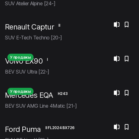
SUV Atelier Alpine [24-]
Renault Captur
II
SUV E-Tech Techno [20-]
У продажы
Volvo EX90
I
BEV SUV Ultra [22-]
У продажы
Mercedes EQA
H243
BEV SUV AMG Line 4Matic [21-]
Ford Puma
II FL2024 BX726