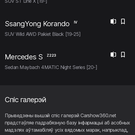
SUV ST Line X [19-]
SsangYong Korando
IV
SUV Wild AWD Pakiet Black [19-25]
Mercedes S
Z223
Sedan Maybach 4MATIC Night Series [20-]
Спіс галерэй
Прыведзены вышэй спіс галерэй Carshow360.net
прадстаўляе падрабязную базу інфармацыі аб асобных
мадэлях аўтамабіляў усіх вядомых марак, напрыклад,