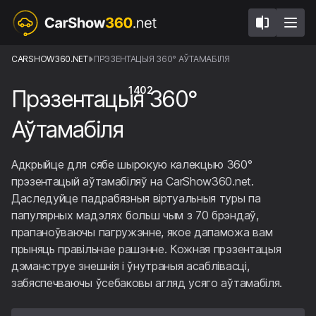
CARSHOW360.NET
ПРЭЗЕНТАЦЫЯ 360° АЎТАМАБІЛЯ
1402
Прэзентацыя 360°
Аўтамабіля
Адкрыйце для сябе шырокую калекцыю 360°
прэзентацый аўтамабіляў на CarShow360.net.
Даследуйце падрабязныя віртуальныя туры па
папулярных мадэлях больш чым з 70 брэндаў,
прапаноўваючы пагружэнне, якое дапаможа вам
прыняць правільнае рашэнне. Кожная прэзентацыя
дэманструе знешнія і ўнутраныя асаблівасці,
забяспечваючы ўсебаковы агляд усяго аўтамабіля.