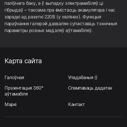
паліўнага баку, а ў выпадку электрамабіляў ці
гібрыдаў – таксама пра ёмістасць акамулятара і час
зарадкі ад разеткі 220В (у хвілінах). Функцыя
параўнання галерэй дазваляе супаставіць тэхнічныя
параметры розных мадэляў аўтамабіляў.
Карта сайта
Галоўная
Упадабаныя
()
Прэзентацыя 360°
Спампаваць дадатак
аўтамабіля
Маркі
Кантакт