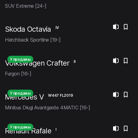
SUV Extreme [24-]
Skoda Octavia
IV
Hatchback Sportline [19-]
У продажы
Volkswagen Crafter
II
Furgon [16-]
У продажы
Mercedes V
W447 FL2019
Minibus Długi Avantgarde 4MATIC [16-]
У продажы
Renault Rafale
I