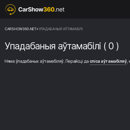
CARSHOW360.NET
УПАДАБАНЫЯ АЎТАМАБІЛІ
Упадабаныя аўтамабілі
(
0
)
Няма ўпадабаных аўтамабіляў. Перайсці да
cпіса аўтамабіляў
,