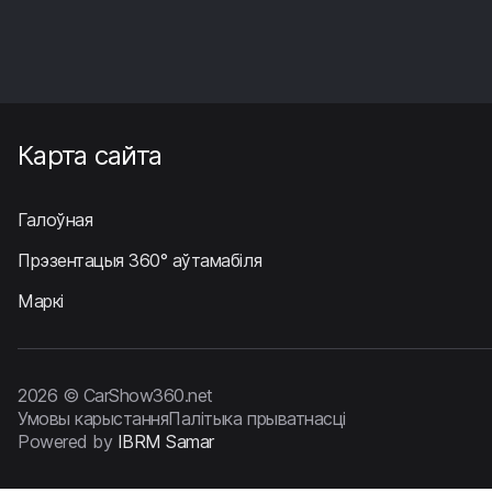
Карта сайта
Галоўная
Прэзентацыя 360° аўтамабіля
Маркі
2026 © CarShow360.net
Умовы карыстання
Палітыка прыватнасці
Powered by
IBRM Samar