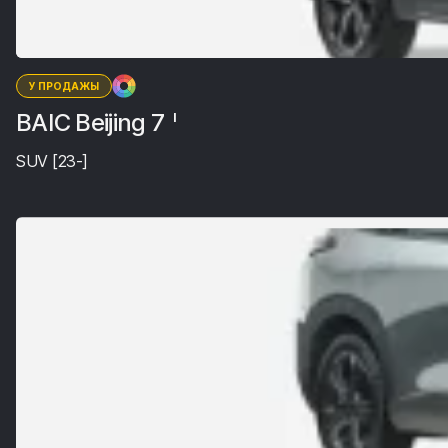
У ПРОДАЖЫ
BAIC Beijing 7
I
SUV [23-]