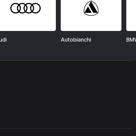
udi
Autobianchi
BM