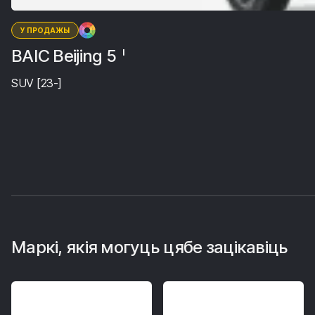
У ПРОДАЖЫ
BAIC Beijing 5
I
SUV [23-]
Маркі, якія могуць цябе зацікавіць