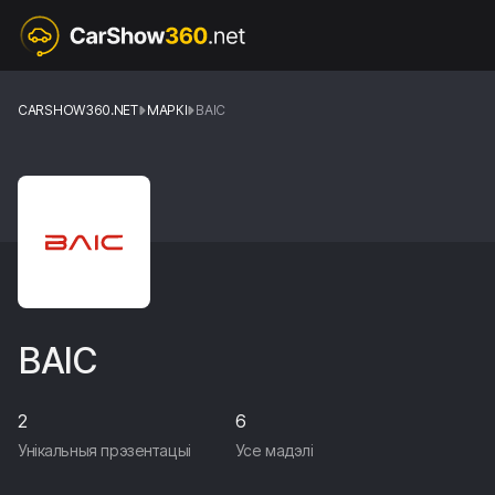
CARSHOW360.NET
МАРКІ
BAIC
BAIC
2
6
Унікальныя прэзентацыі
Усе мадэлі