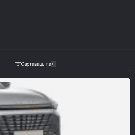
Сартаваць па
0