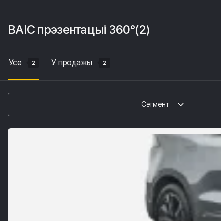
BAIC
прэзентацыі 360°
(2)
Усе
У продажы
2
2
Сегмент