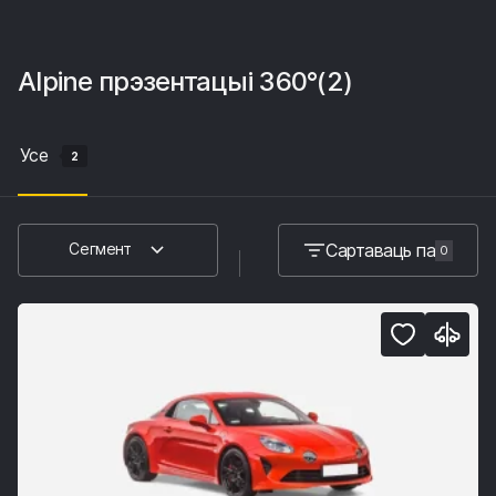
Alpine
прэзентацыі 360°
(2)
Усе
2
Сартаваць па
Сегмент
0