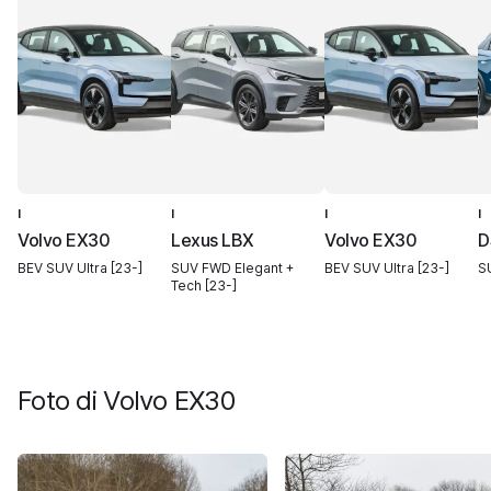
I
I
I
I
Volvo EX30
Lexus LBX
Volvo EX30
D
BEV SUV Ultra [23-]
SUV FWD Elegant +
BEV SUV Ultra [23-]
S
Tech [23-]
Foto di
Volvo EX30