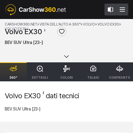
CARSHOW360.NET
VISTA DELL'AUTO A 360°
VOLVO
VOLVO EX30
VOLVO EX30 I
Volvo EX30
I
BEV SUV Ultra [23-]
360°
DETTAGLI
COLORI
TELAIO
CONFRONTO
I
Volvo EX30
dati tecnici
BEV SUV Ultra [23-]