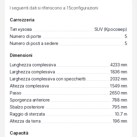
I seguenti dati si riferiscono a
15
configurazioni
Carrozzeria
Тип кузова
SUV (Кросовер)
Numero di porte
5
Numero di posti a sedere
5
Dimensioni
Lunghezza complessiva
4233 mm
Larghezza complessiva
1836 mm
Larghezza complessiva con specchietti
2032 mm
Altezza complessiva
1549 mm
Passo
2650 mm
Sporgenza anteriore
788 mm
Sbalzo posteriore
795 mm
Raggio di sterzata
10.7 m
Altezza da terra
196 mm
Capacità