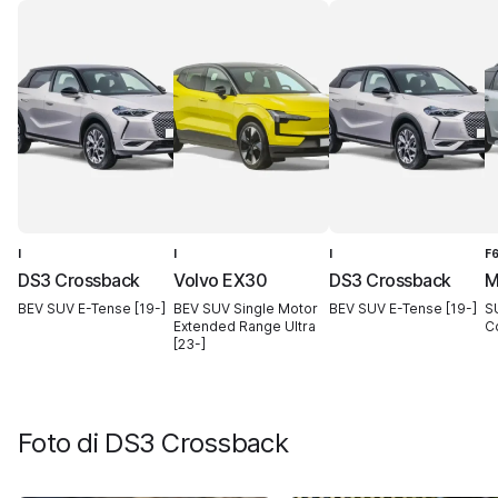
I
I
I
F
DS3 Crossback
Volvo EX30
DS3 Crossback
M
BEV SUV E-Tense [19-]
BEV SUV Single Motor
BEV SUV E-Tense [19-]
S
Extended Range Ultra
C
[23-]
Foto di
DS3 Crossback