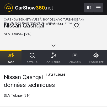
CARSHOW360.NET
VUES À 360° DE LA VOITURE
NISSAN
NISSAN QASHQAI
NISSAN QASHQAI III J12 FL2024
Nissan Qashqai
III J12 FL2024
SUV Tekna+ [21-]
360°
DÉTAILS
COULEURS
CHÂSSIS
COMPAREZ
III J12 FL2024
Nissan Qashqai
données techniques
SUV Tekna+ [21-]