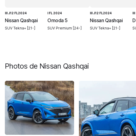
III J12 FL2024
I FL 2024
III J12 FL2024
III
Nissan Qashqai
Omoda 5
Nissan Qashqai
D
SUV Tekna+ [21-]
SUV Premium [24-]
SUV Tekna+ [21-]
S
Photos de
Nissan Qashqai