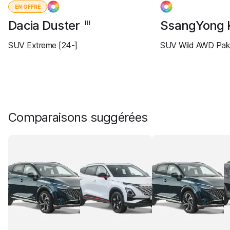
EN OFFRE
Dacia Duster
SsangYong 
III
SUV Extreme [24-]
SUV Wild AWD Paki
Comparaisons suggérées