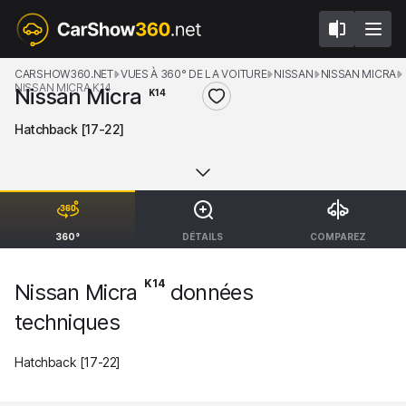
CARSHOW360.NET
VUES À 360° DE LA VOITURE
NISSAN
NISSAN MICRA
NISSAN MICRA K14
Nissan Micra
K14
Hatchback [17-22]
360°
DÉTAILS
COMPAREZ
K14
Nissan Micra
données
techniques
Hatchback [17-22]