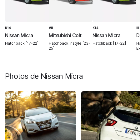
K14
VII
K14
II
Nissan Micra
Mitsubishi Colt
Nissan Micra
D
Hatchback [17-22]
Hatchback Instyle [23-
Hatchback [17-22]
H
25]
E
Photos de
Nissan Micra