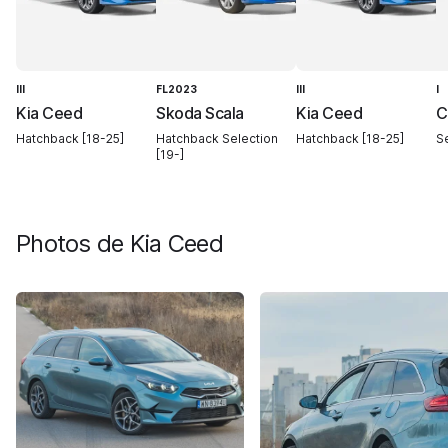
III
FL2023
III
I
Kia Ceed
Skoda Scala
Kia Ceed
C
Hatchback [18-25]
Hatchback Selection
Hatchback [18-25]
S
[19-]
Photos de
Kia Ceed