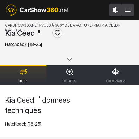
CARSHOW360.NET
VUES À 360° DE LA VOITURE
KIA
KIA CEED
KIA CEED III
Kia Ceed
III
Hatchback [18-25]
360°
DÉTAILS
COMPAREZ
III
Kia Ceed
données
techniques
Hatchback [18-25]