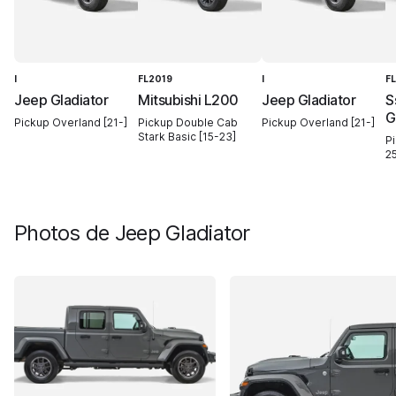
I
FL2019
I
F
Jeep Gladiator
Mitsubishi L200
Jeep Gladiator
S
G
Pickup Overland [21-]
Pickup Double Cab
Pickup Overland [21-]
Stark Basic [15-23]
P
25
Photos de
Jeep Gladiator