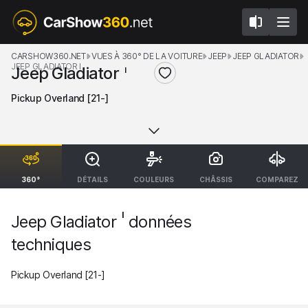
CARSHOW360.NET
VUES À 360° DE LA VOITURE
JEEP
JEEP GLADIATOR
JEEP GLADIATOR I
Jeep Gladiator
I
Pickup Overland [21-]
360°
DÉTAILS
COULEURS
CHÂSSIS
COMPAREZ
I
Jeep Gladiator
données
techniques
Pickup Overland [21-]