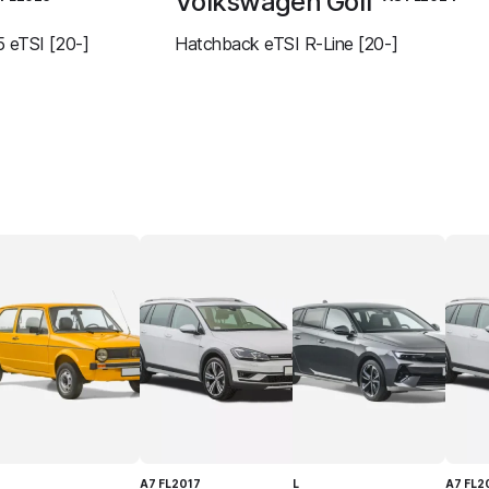
Volkswagen Golf
 eTSI [20-]
Hatchback eTSI R-Line [20-]
A7 FL2017
L
A7 FL2