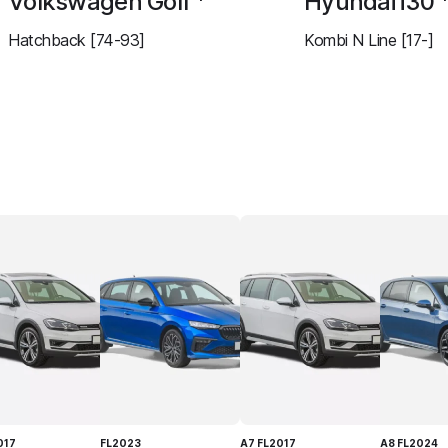
Volkswagen Golf
Hyundai i30
Hatchback [74-93]
Kombi N Line [17-]
017
FL2023
A7 FL2017
A8 FL2024