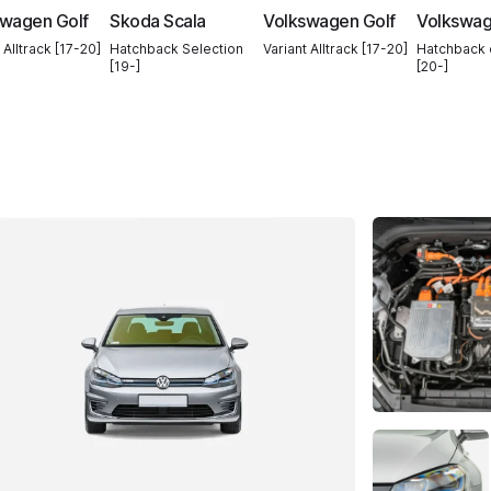
swagen Golf
Skoda Scala
Volkswagen Golf
Volkswag
 Alltrack [17-20]
Hatchback Selection
Variant Alltrack [17-20]
Hatchback 
[19-]
[20-]