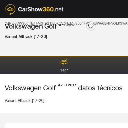
CARSHOW360.NET
VISTAS DEL COCHE EN 360°
VOLKSWAGEN
VOLKSWA
Volkswagen Golf
A7 FL2017
Variant Alltrack [17-20]
360°
A7 FL2017
Volkswagen Golf
datos técnicos
Variant Alltrack [17-20]