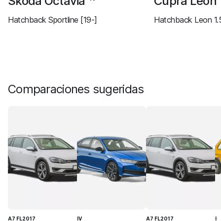
Skoda Octavia
Cupra Leon
Hatchback Sportline [19-]
Hatchback Leon 1.5
Comparaciones sugeridas
A7 FL2017
IV
A7 FL2017
I