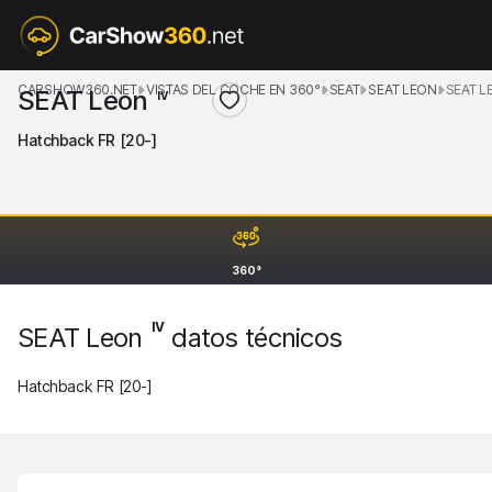
CARSHOW360.NET
VISTAS DEL COCHE EN 360°
SEAT
SEAT LEON
SEAT L
SEAT Leon
IV
Hatchback FR [20-]
360°
IV
SEAT Leon
datos técnicos
Hatchback FR [20-]