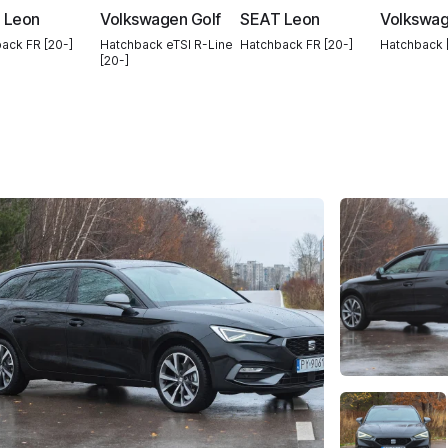
 Leon
Volkswagen Golf
SEAT Leon
Volkswag
ack FR [20-]
Hatchback eTSI R-Line
Hatchback FR [20-]
Hatchback 
[20-]