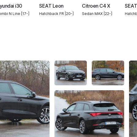
yundai i30
SEAT Leon
Citroen C4 X
SEAT
mbi N Line [17-]
Hatchback FR [20-]
Sedan MAX [22-]
Hatchb