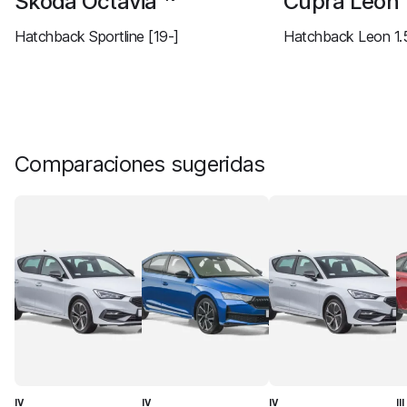
Skoda Octavia
Cupra Leon
Hatchback Sportline [19-]
Hatchback Leon 1.5
Comparaciones sugeridas
IV
IV
IV
II