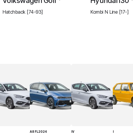
Volkswagen Golf
Hyundai i30
Hatchback [74-93]
Kombi N Line [17-]
A8 FL2024
IV
I