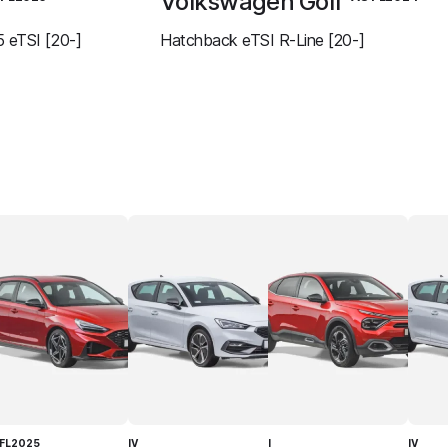
Volkswagen Golf
 eTSI [20-]
Hatchback eTSI R-Line [20-]
I FL2025
IV
I
IV