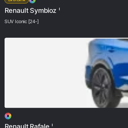
EN OFERTA
Renault Symbioz
I
SUV Iconic [24-]
Renault Rafale
I