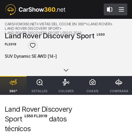
CARSHOW360.NET
VISTAS DEL COCHE EN 360°
LAND ROVER
LAND ROVER DISCOVERY SPORT
LAND ROVER DISCOVERY SPORT L550 FL2019
Land Rover Discovery Sport
L550
FL2019
SUV Dynamic SE AWD [14-]
360°
DETALLES
COLORES
CHASIS
COMPARAR
Land Rover Discovery
L550 FL2019
Sport
datos
técnicos