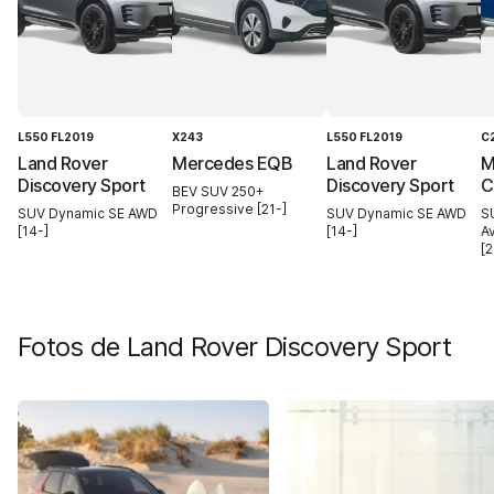
L550 FL2019
X243
L550 FL2019
C
Land Rover
Mercedes EQB
Land Rover
M
Discovery Sport
Discovery Sport
C
BEV SUV 250+
Progressive [21-]
SUV Dynamic SE AWD
SUV Dynamic SE AWD
S
[14-]
[14-]
A
[2
Fotos de
Land Rover Discovery Sport