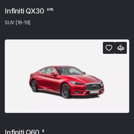
Infiniti QX30
H15
SUV [16-19]
Infiniti Q60
II