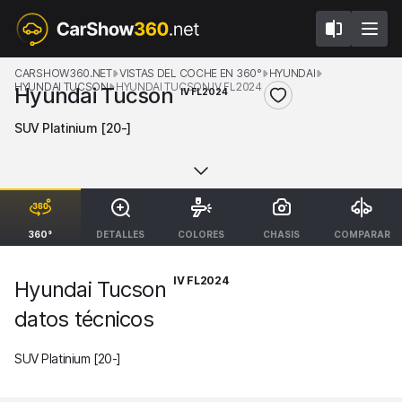
CARSHOW360.NET
VISTAS DEL COCHE EN 360°
HYUNDAI
HYUNDAI TUCSON
HYUNDAI TUCSON IV FL2024
Hyundai Tucson
IV FL2024
SUV Platinium [20-]
360°
DETALLES
COLORES
CHASIS
COMPARAR
IV FL2024
Hyundai Tucson
datos técnicos
SUV Platinium [20-]