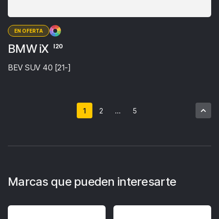
EN OFERTA
BMW iX
I20
BEV SUV 40 [21-]
1
2
...
5
Marcas que pueden interesarte