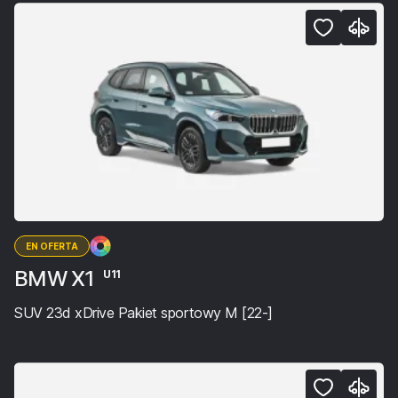
EN OFERTA
BMW X1
U11
SUV 23d xDrive Pakiet sportowy M [22-]