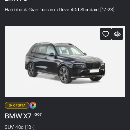
Hatchback Gran Turismo xDrive 40d Standard [17-23]
EN OFERTA
BMW X7
G07
SUV 40d [18-]