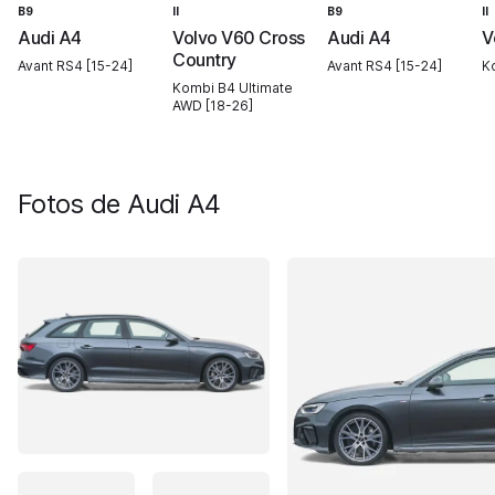
B9
II
B9
II
Audi A4
Volvo V60 Cross
Audi A4
V
Country
Avant RS4 [15-24]
Avant RS4 [15-24]
K
Kombi B4 Ultimate
AWD [18-26]
Fotos de
Audi A4