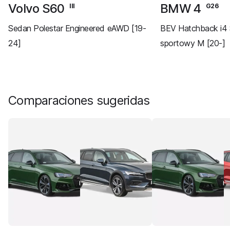
Volvo S60
BMW 4
III
G26
Sedan Polestar Engineered eAWD [19-
BEV Hatchback i4 
24]
sportowy M [20-]
Comparaciones sugeridas