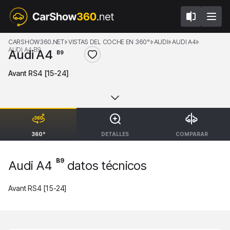
CARSHOW360.NET
VISTAS DEL COCHE EN 360°
AUDI
AUDI A4
AUDI A4 B9
Audi A4
B9
Avant RS4 [15-24]
360°
DETALLES
COMPARAR
B9
Audi A4
datos técnicos
Avant RS4 [15-24]