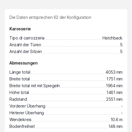
Die Daten entsprechen
62
der Konfiguration
Karosserie
Tipo di carrozzeria
Hatchback
Anzahl der Türen
5
Anzahl der Sitzen
5
Abmessungen
Länge total
4053 mm
Breite total
1751 mm
Breite total mit mit Spiegeln
1964 mm
Höhe total
1461 mm
Radstand
2551 mm
Vorderer Überhang
-
Hinterer Überhang
-
Wendekreis
10.6 m
Bodenfreiheit
148 mm