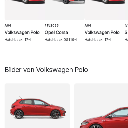
A06
F FL2023
A06
IV
Volkswagen Polo
Opel Corsa
Volkswagen Polo
S
Hatchback [17-]
Hatchback GS [19-]
Hatchback [17-]
Ha
Bilder von
Volkswagen Polo