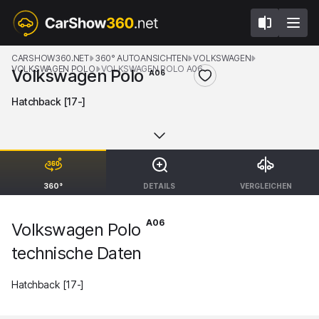
CARSHOW360.NET
360° AUTOANSICHTEN
VOLKSWAGEN
VOLKSWAGEN POLO
VOLKSWAGEN POLO A06
Volkswagen Polo
A06
Hatchback [17-]
360°
DETAILS
VERGLEICHEN
A06
Volkswagen Polo
technische Daten
Hatchback [17-]