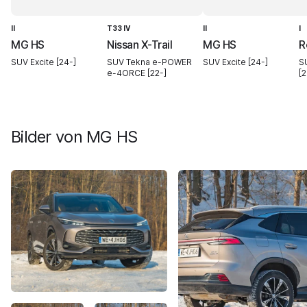
II
T33 IV
II
I
MG HS
Nissan X-Trail
MG HS
R
SUV Excite [24-]
SUV Tekna e-POWER
SUV Excite [24-]
SU
e-4ORCE [22-]
[2
Bilder von
MG HS