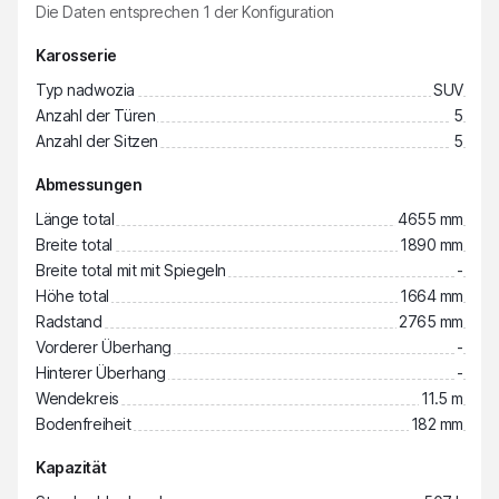
Die Daten entsprechen
1
der Konfiguration
Karosserie
Typ nadwozia
SUV
Anzahl der Türen
5
Anzahl der Sitzen
5
Abmessungen
Länge total
4655 mm
Breite total
1890 mm
Breite total mit mit Spiegeln
-
Höhe total
1664 mm
Radstand
2765 mm
Vorderer Überhang
-
Hinterer Überhang
-
Wendekreis
11.5 m
Bodenfreiheit
182 mm
Kapazität