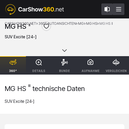
CARSHOW360.NET
360° AUTOANSICHTEN
MG
MG HS
MG HS II
MG HS
II
SUV Excite [24-]
360°
DETAILS
BUNDE
AUFNAHME
VERGLEICHEN
II
MG HS
technische Daten
SUV Excite [24-]