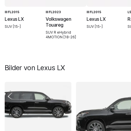
III FL2015
III FL2023
III FL2015
L
Lexus LX
Volkswagen
Lexus LX
R
Touareg
SUV [15-]
SUV [15-]
S
SUV R eHybrid
4MOTION [18-26]
Bilder von
Lexus LX