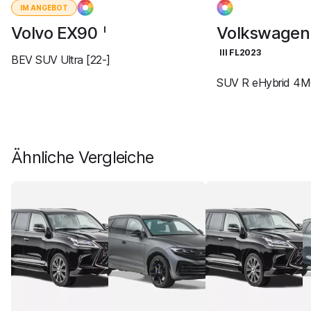
IM ANGEBOT
Volvo EX90
Volkswagen
I
III FL2023
BEV SUV Ultra [22-]
SUV R eHybrid 4M
Ähnliche Vergleiche