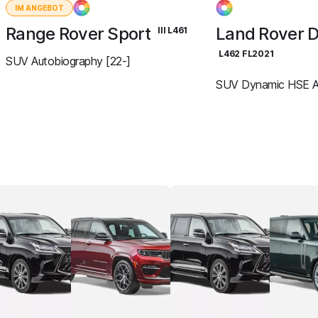
IM ANGEBOT
Range Rover Sport
Land Rover D
III L461
L462 FL2021
SUV Autobiography [22-]
SUV Dynamic HSE A