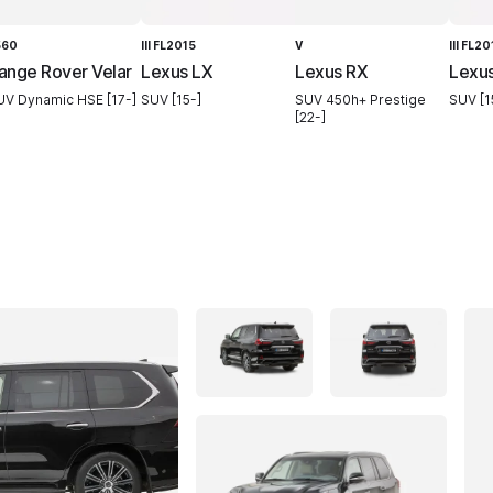
560
III FL2015
V
III FL20
ange Rover Velar
Lexus LX
Lexus RX
Lexu
UV Dynamic HSE [17-]
SUV [15-]
SUV 450h+ Prestige
SUV [1
[22-]