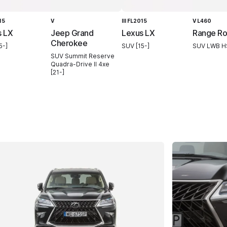
15
V
III FL2015
V L460
s LX
Jeep Grand
Lexus LX
Range Ro
Cherokee
5-]
SUV [15-]
SUV LWB HS
SUV Summit Reserve
Quadra-Drive II 4xe
[21-]