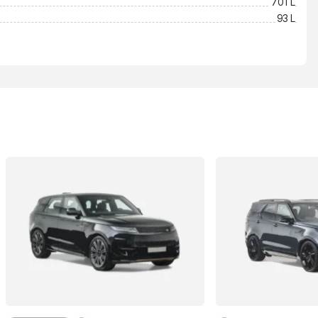
701 L
93 L