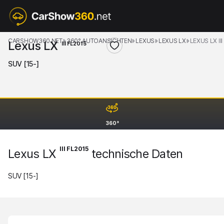
CARSHOW360.NET
360° AUTOANSICHTEN
LEXUS
LEXUS LX
LEXUS LX III
Lexus LX
III FL2015
SUV [15-]
360°
III FL2015
Lexus LX
technische Daten
SUV [15-]