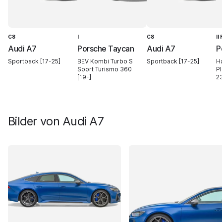
C8
I
C8
II
Audi A7
Porsche Taycan
Audi A7
P
Sportback [17-25]
BEV Kombi Turbo S
Sportback [17-25]
H
Sport Turismo 360
Pl
[19-]
2
Bilder von
Audi A7