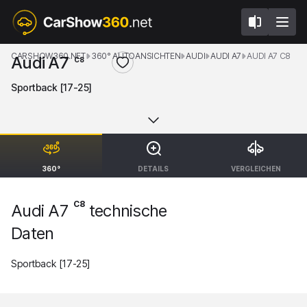
CARSHOW360.NET
360° AUTOANSICHTEN
AUDI
AUDI A7
AUDI A7 C8
Audi A7
C8
Sportback [17-25]
360°
DETAILS
VERGLEICHEN
C8
Audi A7
technische
Daten
Sportback [17-25]