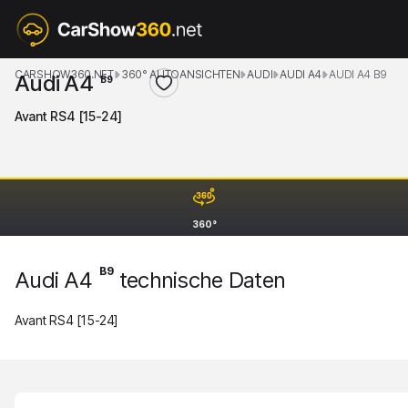
CARSHOW360.NET
360° AUTOANSICHTEN
AUDI
AUDI A4
AUDI A4 B9
Audi A4
B9
Avant RS4 [15-24]
360°
B9
Audi A4
technische Daten
Avant RS4 [15-24]