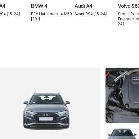
 A4
BMW 4
Audi A4
Volvo S6
RS4 [15-24]
BEV Hatchback i4 M50
Avant RS4 [15-24]
Sedan Pole
[20-]
Engineered
24]