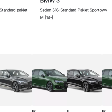
BMW 3
Standard pakiet
Sedan 318i Standard Pakiet Sportowy
M [18-]
B9
II
B9