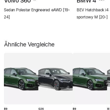
Volvo S60
BMW 4
Sedan Polestar Engineered eAWD [19-
BEV Hatchback i4 
24]
sportowy M [20-]
Ähnliche Vergleiche
B9
G26
B9
III