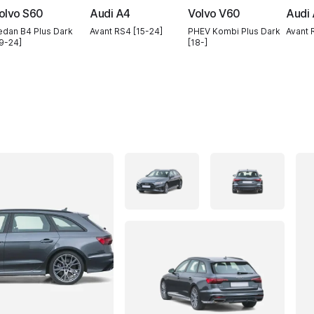
olvo S60
Audi A4
Volvo V60
Audi
edan B4 Plus Dark
Avant RS4 [15-24]
PHEV Kombi Plus Dark
Avant 
19-24]
[18-]