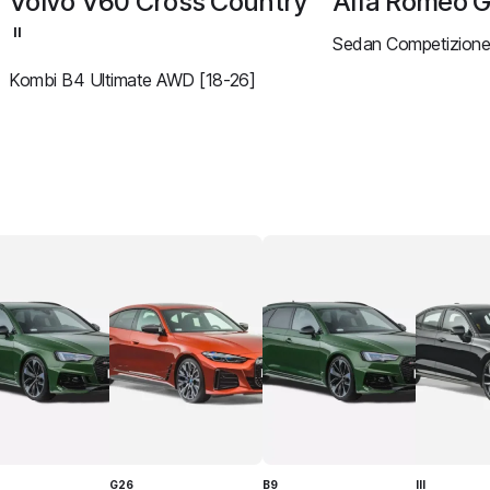
Volvo V60 Cross Country
Alfa Romeo G
II
Sedan Competizione
Kombi B4 Ultimate AWD [18-26]
G26
B9
III