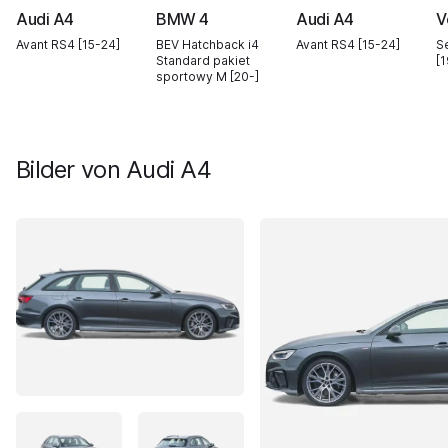
Audi A4
BMW 4
Audi A4
V
Avant RS4 [15-24]
BEV Hatchback i4
Avant RS4 [15-24]
S
Standard pakiet
[
sportowy M [20-]
Bilder von
Audi A4