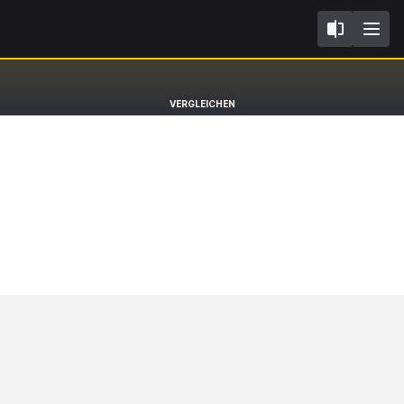
II
DS4
VERGLEICHEN
Hatchback Antoine De Saint Exupery [21-26]