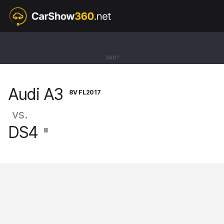
8V FL2017
Audi A3
360°
Limousine RS3 [12-20]
Audi A3
8V FL2017
vs.
DS4
II