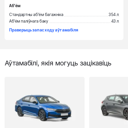
Аб'ём
Стандартны аб'ём багажніка
354 л
Аб'ём паліўнага баку
43 л
Праверыць запас ходу аўтамабіля
Аўтамабілі, якія могуць зацікавіць