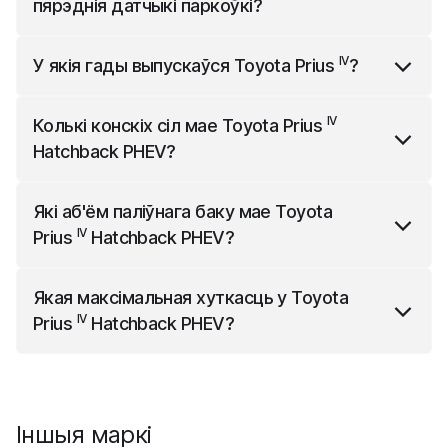
пярэднія датчыкі паркоўкі?
IV
Toyota Prius
Hatchback PHEV
мае пярэднія
IV
У якія гады выпускаўся
Toyota Prius
?
датчыкі паркоўкі як платную опцыю.
IV
Toyota Prius
выпускаўся з 2016 года да 2023
IV
Колькі конскіх сіл мае
Toyota Prius
года.
Hatchback PHEV
?
IV
Toyota Prius
Hatchback PHEV
мае 122 конскіх сіл.
Які аб'ём паліўнага баку мае
Toyota
IV
Prius
Hatchback PHEV
?
IV
Toyota Prius
Hatchback PHEV
мае бак аб'ёмам 43
Якая максімальная хуткасць у
Toyota
л.
IV
Prius
Hatchback PHEV
?
IV
Toyota Prius
Hatchback PHEV
мае максімальную
хуткасць 162 км/г.
Іншыя маркі