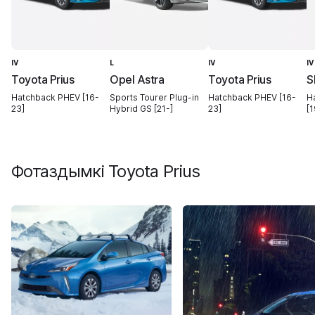
IV
L
IV
IV
Toyota Prius
Opel Astra
Toyota Prius
S
Hatchback PHEV [16-
Sports Tourer Plug-in
Hatchback PHEV [16-
H
23]
Hybrid GS [21-]
23]
[1
Фотаздымкі
Toyota Prius