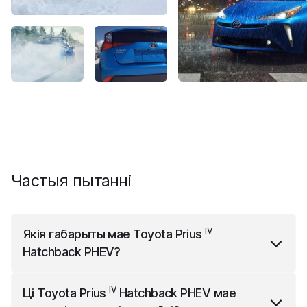
Частыя пытанні
IV
Якія габарыты мае
Toyota Prius
Hatchback PHEV
?
IV
Toyota Prius
Hatchback PHEV
мае 4645 мм
IV
Ці
Toyota Prius
Hatchback PHEV
мае
даўжыні, 1760 мм шырыні і 1470 мм вышыні.