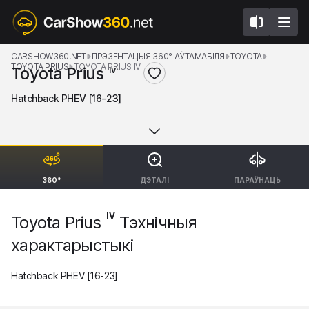
CARSHOW360.NET
ПРЭЗЕНТАЦЫЯ 360° АЎТАМАБІЛЯ
TOYOTA
TOYOTA PRIUS
TOYOTA PRIUS IV
Toyota Prius
IV
Hatchback PHEV [16-23]
360°
ДЭТАЛІ
ПАРАЎНАЦЬ
IV
Toyota Prius
Тэхнічныя
характарыстыкі
Hatchback PHEV [16-23]