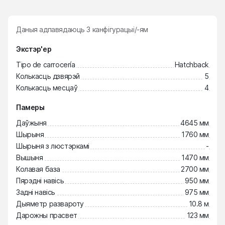
Даныя адпавядаюць
3
канфігурацыі/-ям
Экстэр'ер
Tipo de carrocería
Hatchback
Колькасць дзвярэй
5
Колькасць месцаў
4
Памеры
Даўжыня
4645 мм
Шырыня
1760 мм
Шырыня з люстэркамі
-
Вышыня
1470 мм
Колавая база
2700 мм
Пярэдні навісь
950 мм
Задні навісь
975 мм
Дыяметр развароту
10.8 м
Дарожны прасвет
123 мм