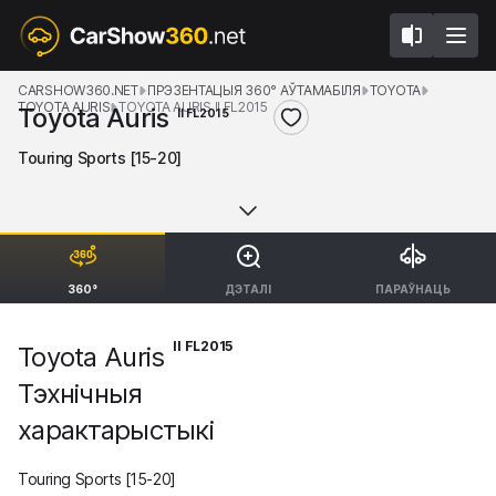
CARSHOW360.NET
ПРЭЗЕНТАЦЫЯ 360° АЎТАМАБІЛЯ
TOYOTA
TOYOTA AURIS
TOYOTA AURIS II FL2015
Toyota Auris
II FL2015
Touring Sports [15-20]
360°
ДЭТАЛІ
ПАРАЎНАЦЬ
II FL2015
Toyota Auris
Тэхнічныя
характарыстыкі
Touring Sports [15-20]