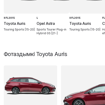
II FL2015
L
II FL2015
F
Toyota Auris
Opel Astra
Toyota Auris
C
Touring Sports [15-20]
Sports Tourer Plug-in
Touring Sports [15-20]
H
Hybrid GS [21-]
eT
Фотаздымкі
Toyota Auris