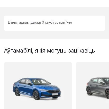
Даныя адпавядаюць
0
канфігурацыі/-ям
Аўтамабілі, якія могуць зацікавіць