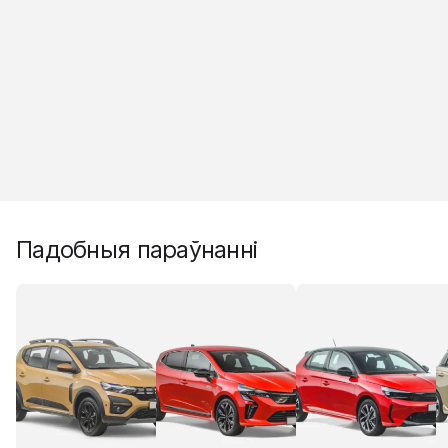
Падобныя параўнанні