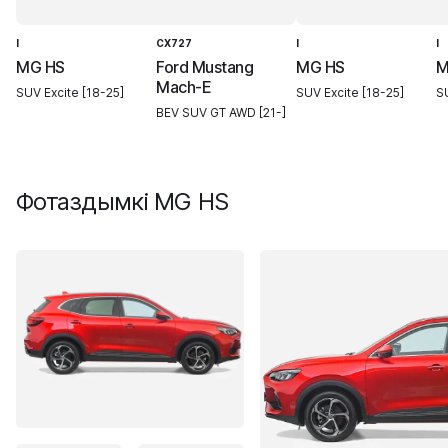
I
CX727
I
I
MG HS
Ford Mustang
MG HS
M
Mach-E
SUV Excite [18-25]
SUV Excite [18-25]
S
BEV SUV GT AWD [21-]
Фотаздымкі
MG HS