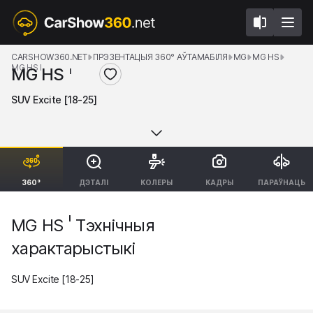
CARSHOW360.NET
ПРЭЗЕНТАЦЫЯ 360° АЎТАМАБІЛЯ
MG
MG HS
MG HS I
MG HS
I
SUV Excite [18-25]
360°
ДЭТАЛІ
КОЛЕРЫ
КАДРЫ
ПАРАЎНАЦЬ
I
MG HS
Тэхнічныя
характарыстыкі
SUV Excite [18-25]