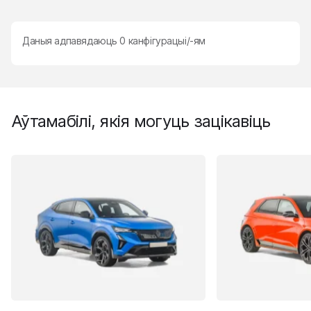
Даныя адпавядаюць
0
канфігурацыі/-ям
Аўтамабілі, якія могуць зацікавіць