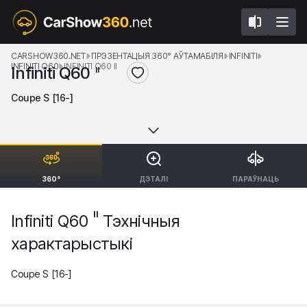
CARSHOW360.NET
ПРЭЗЕНТАЦЫЯ 360° АЎТАМАБІЛЯ
INFINITI
INFINITI Q60
INFINITI Q60 II
Infiniti Q60
II
Coupe S [16-]
360°
ДЭТАЛІ
ПАРАЎНАЦЬ
II
Infiniti Q60
Тэхнічныя
характарыстыкі
Coupe S [16-]