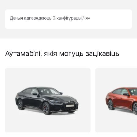
Даныя адпавядаюць
0
канфігурацыі/-ям
Аўтамабілі, якія могуць зацікавіць