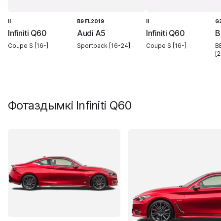
II
B9 FL2019
II
G
Infiniti Q60
Audi A5
Infiniti Q60
B
Coupe S [16-]
Sportback [16-24]
Coupe S [16-]
B
[2
Фотаздымкі
Infiniti Q60