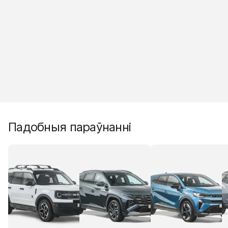
Падобныя параўнанні