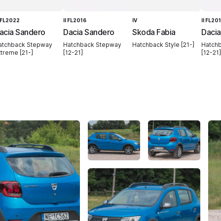
I FL2022
II FL2016
IV
II FL20
acia Sandero
Dacia Sandero
Skoda Fabia
Dacia
atchback Stepway
Hatchback Stepway
Hatchback Style [21-]
Hatch
xtreme [21-]
[12-21]
[12-21]