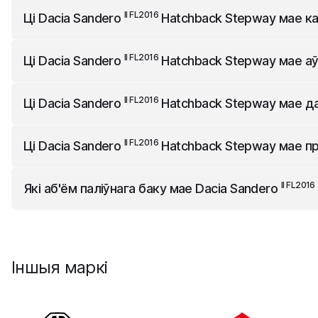
II FL2016
Dacia Sandero
Hatchback Stepway
мае заднія дат
II FL2016
Ці
Dacia Sandero
Hatchback Stepway
мае ка
II FL2016
Dacia Sandero
Hatchback Stepway
няма камера к
II FL2016
Ці
Dacia Sandero
Hatchback Stepway
мае аў
II FL2016
Dacia Sandero
Hatchback Stepway
няма аўтаматы
II FL2016
Ці
Dacia Sandero
Hatchback Stepway
мае да
II FL2016
Dacia Sandero
Hatchback Stepway
няма датчык а
II FL2016
Ці
Dacia Sandero
Hatchback Stepway
мае пр
II FL2016
Dacia Sandero
Hatchback Stepway
не мае прывад
II FL2016
Які аб'ём паліўнага баку мае
Dacia Sandero
II FL2016
Dacia Sandero
Hatchback Stepway
мае бак аб'ёма
Іншыя маркі