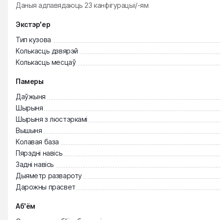
Даныя адпавядаюць
23
канфігурацыі/-ям
Экстэр'ер
Тип кузова
Колькасць дзвярэй
Колькасць месцаў
Памеры
Даўжыня
Шырыня
Шырыня з люстэркамі
Вышыня
Колавая база
Пярэдні навісь
Задні навісь
Дыяметр развароту
Дарожны прасвет
Аб'ём