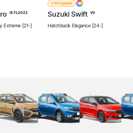
У ПРОДАЖЫ
ero
Suzuki Swift
III FL2022
VII
 Extreme [21-]
Hatchback Elegance [24-]