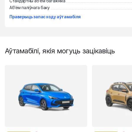
Стандартны аб'ём багажніка
Аб'ём паліўнага баку
Праверыць запас ходу аўтамабіля
Аўтамабілі, якія могуць зацікавіць