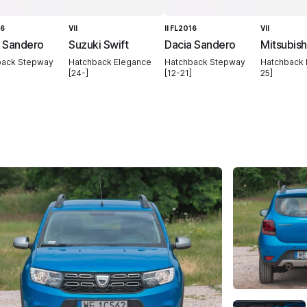
16
VII
II FL2016
VII
 Sandero
Suzuki Swift
Dacia Sandero
Mitsubish
back Stepway
Hatchback Elegance
Hatchback Stepway
Hatchback I
[24-]
[12-21]
25]