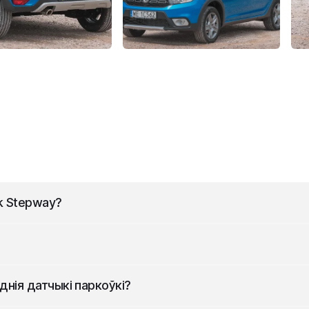
k Stepway
?
аўжыні, 1733 мм шырыні і 1555 мм вышыні.
ода.
днія датчыкі паркоўкі?