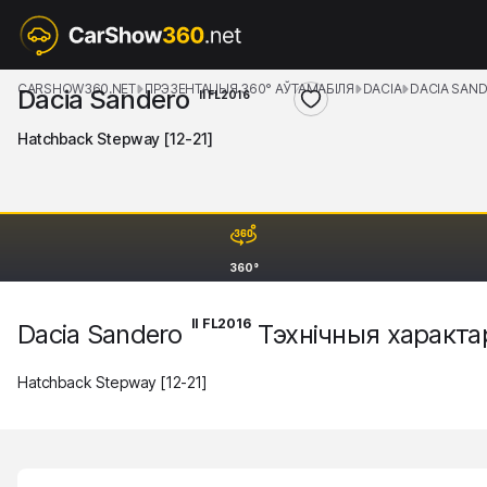
CARSHOW360.NET
ПРЭЗЕНТАЦЫЯ 360° АЎТАМАБІЛЯ
DACIA
DACIA SAN
Dacia Sandero
II FL2016
Hatchback Stepway [12-21]
360°
II FL2016
Dacia Sandero
Тэхнічныя характа
Hatchback Stepway [12-21]