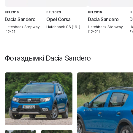
II FL2016
F FL2023
II FL2016
II
Dacia Sandero
Opel Corsa
Dacia Sandero
D
Hatchback Stepway
Hatchback GS [19-]
Hatchback Stepway
H
[12-21]
[12-21]
E
Фотаздымкі
Dacia Sandero