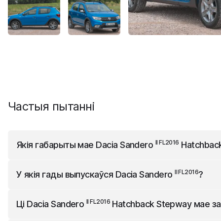
Частыя пытанні
II FL2016
Якія габарыты мае
Dacia Sandero
Hatchbac
II FL2016
Dacia Sandero
Hatchback Stepway
мае 4089 мм д
II FL2016
У якія гады выпускаўся
Dacia Sandero
?
II FL2016
Dacia Sandero
выпускаўся з 2012 года да 2021 г
II FL2016
Ці
Dacia Sandero
Hatchback Stepway
мае за