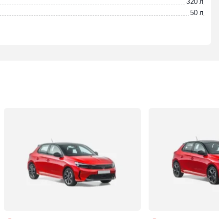
320 л
50 л