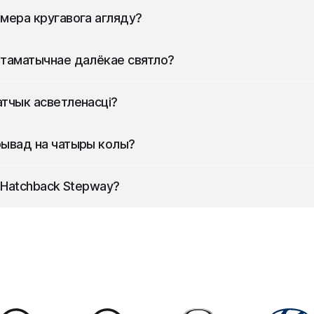
чыкі паркоўкі як платную опцыю.
мера кругавога агляду?
ругавога агляду.
таматычнае далёкае святло?
чнае далёкае святло.
тчык асветленасці?
светленасці.
ывад на чатыры колы?
у на чатыры колы.
Hatchback Stepway
?
м 50 л.