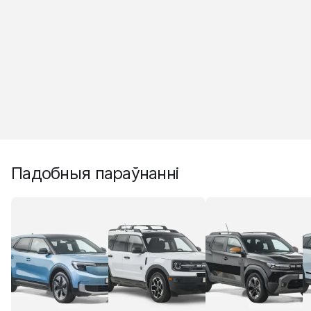
Падобныя параўнанні