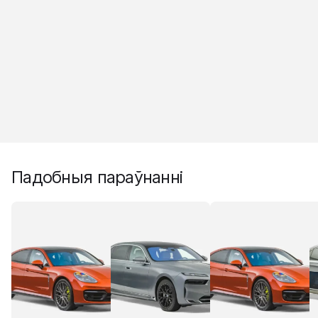
Падобныя параўнанні