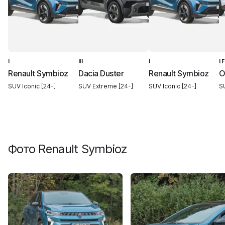
I
III
I
I 
Renault Symbioz
Dacia Duster
Renault Symbioz
O
SUV Iconic [24-]
SUV Extreme [24-]
SUV Iconic [24-]
S
Фото
Renault Symbioz