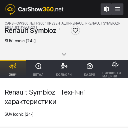
CARSHOW360.NET
360° ПРЕЗЕНТАЦІЇ
RENAULT
RENAULT SYMBIOZ
RENAULT SYMBIOZ I
Renault Symbioz
I
SUV Iconic [24-]
ПОРІВНЯТИ
360°
ДЕТАЛІ
КОЛЬОРИ
КАДРИ
МАШИНИ
I
Renault Symbioz
Технічні
характеристики
SUV Iconic [24-]