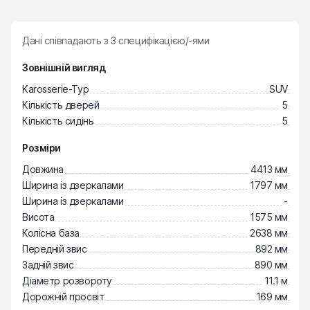
Дані співпадають з
3
специфікацією/-ями
Зовнішній вигляд
Karosserie-Typ
SUV
Кількість дверей
5
Кількість сидінь
5
Розміри
Довжина
4413 мм
Ширина із дзеркалами
1797 мм
Ширина із дзеркалами
-
Висота
1575 мм
Колісна база
2638 мм
Передній звис
892 мм
Задній звис
890 мм
Діаметр розвороту
11.1 м
Дорожній просвіт
169 мм