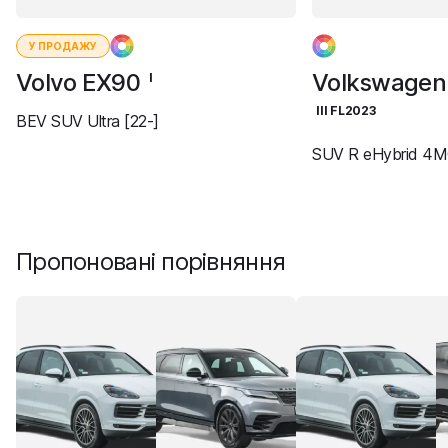
У ПРОДАЖУ
Volvo EX90
Volkswagen
I
III FL2023
BEV SUV Ultra [22-]
SUV R eHybrid 4M
Пропоновані порівняння