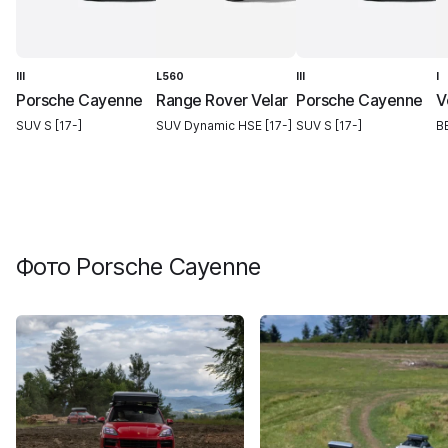
III
L560
III
I
Porsche Cayenne
Range Rover Velar
Porsche Cayenne
V
SUV S [17-]
SUV Dynamic HSE [17-]
SUV S [17-]
BE
Фото
Porsche Cayenne