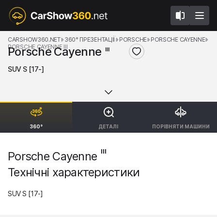
CARSHOW360.NET
360° ПРЕЗЕНТАЦІЇ
PORSCHE
PORSCHE CAYENNE
PORSCHE CAYENNE III
Porsche Cayenne
III
SUV S [17-]
360°
ДЕТАЛІ
ПОРІВНЯТИ МАШИНИ
III
Porsche Cayenne
Технічні характеристики
SUV S [17-]