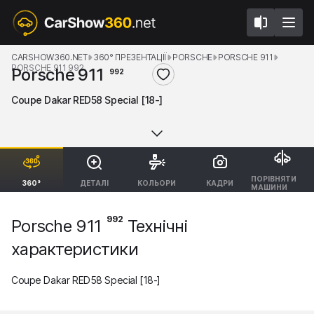
CARSHOW360.NET
360° ПРЕЗЕНТАЦІЇ
PORSCHE
PORSCHE 911
PORSCHE 911 992
Porsche 911
992
Coupe Dakar RED58 Special [18-]
ПОРІВНЯТИ
360°
ДЕТАЛІ
КОЛЬОРИ
КАДРИ
МАШИНИ
992
Porsche 911
Технічні
характеристики
Coupe Dakar RED58 Special [18-]