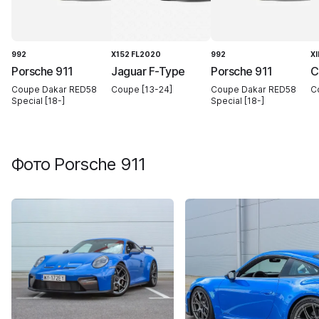
992
X152 FL2020
992
XI
Porsche 911
Jaguar F-Type
Porsche 911
C
Coupe Dakar RED58
Coupe [13-24]
Coupe Dakar RED58
C
Special [18-]
Special [18-]
Фото
Porsche 911