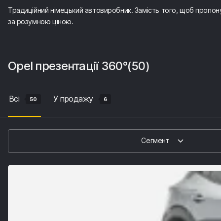
Традиційний німецький автовиробник. Замість того, щоб пропонув
за розумною ціною.
Opel
презентації 360°
(50)
Всі
У продажу
50
6
Сегмент