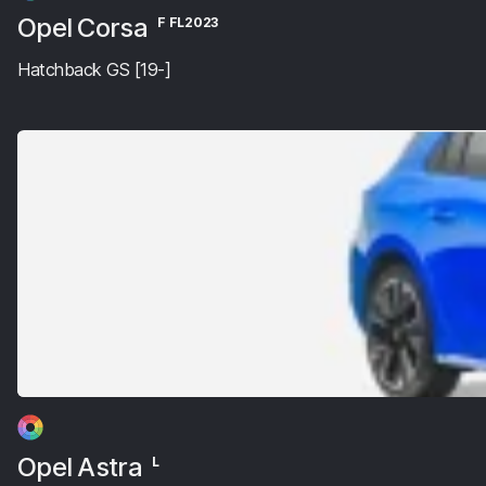
Opel Corsa
F FL2023
Hatchback GS [19-]
Opel Astra
L