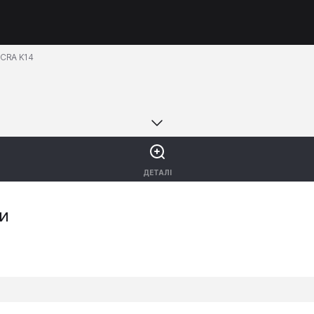
ICRA K14
ДЕТАЛІ
ки