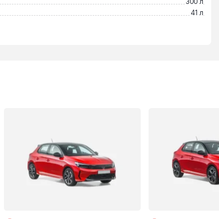
300 л
41 л