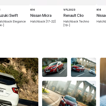
I
K14
V FL2023
K14
uzuki Swift
Nissan Micra
Renault Clio
Nissa
atchback Elegance
Hatchback [17-22]
Hatchback Techno
Hatchb
4-]
[19-]