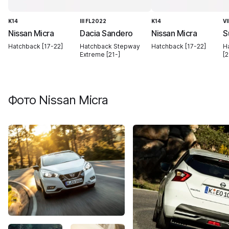
K14
III FL2022
K14
VI
Nissan Micra
Dacia Sandero
Nissan Micra
S
Hatchback [17-22]
Hatchback Stepway
Hatchback [17-22]
H
Extreme [21-]
[2
Фото
Nissan Micra