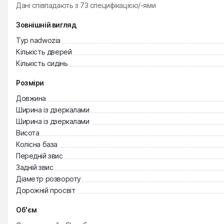
Дані співпадають з
73
специфікацією/-ями
Зовнішній вигляд
Typ nadwozia
Кількість дверей
Кількість сидінь
Розміри
Довжина
Ширина із дзеркалами
Ширина із дзеркалами
Висота
Колісна база
Передній звис
Задній звис
Діаметр розвороту
Дорожній просвіт
Об'єм