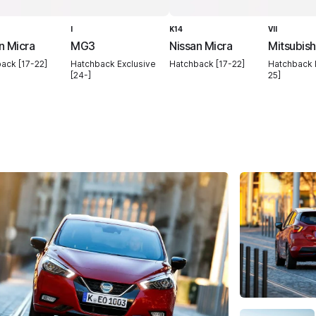
I
K14
VII
n Micra
MG3
Nissan Micra
Mitsubish
ack [17-22]
Hatchback Exclusive
Hatchback [17-22]
Hatchback I
[24-]
25]