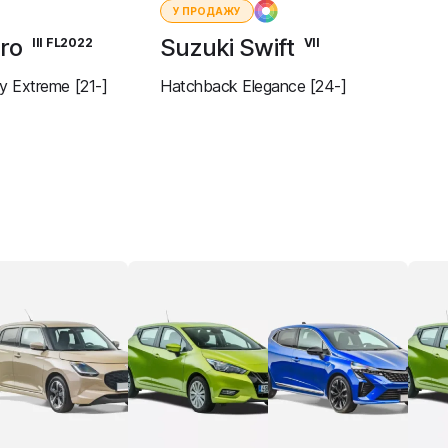
У ПРОДАЖУ
ero
Suzuki Swift
III FL2022
VII
 Extreme [21-]
Hatchback Elegance [24-]