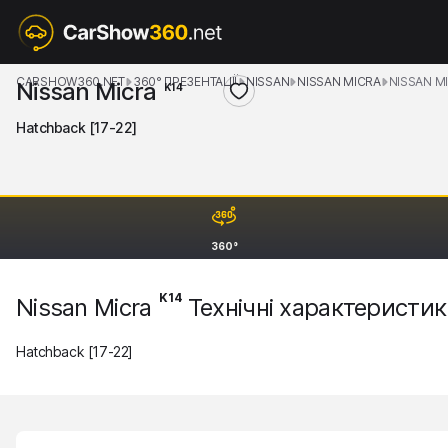
CARSHOW360.NET
360° ПРЕЗЕНТАЦІЇ
NISSAN
NISSAN MICRA
NISSAN M
Nissan Micra
K14
Hatchback [17-22]
360°
K14
Nissan Micra
Технічні характеристи
Hatchback [17-22]