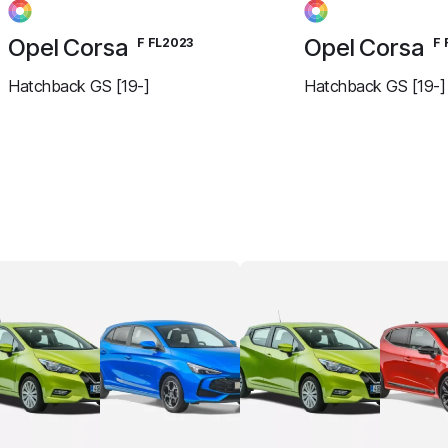
Opel Corsa
Opel Corsa
F FL2023
F 
Hatchback GS [19-]
Hatchback GS [19-]