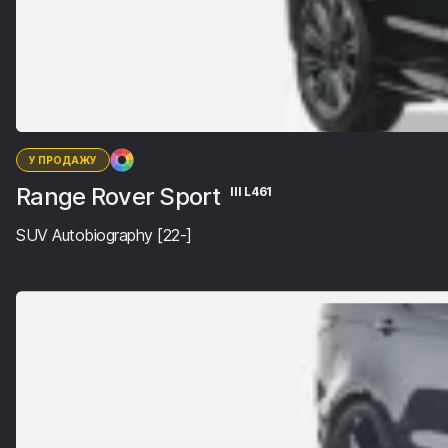
У ПРОДАЖУ
Range Rover Sport
III L461
SUV Autobiography [22-]