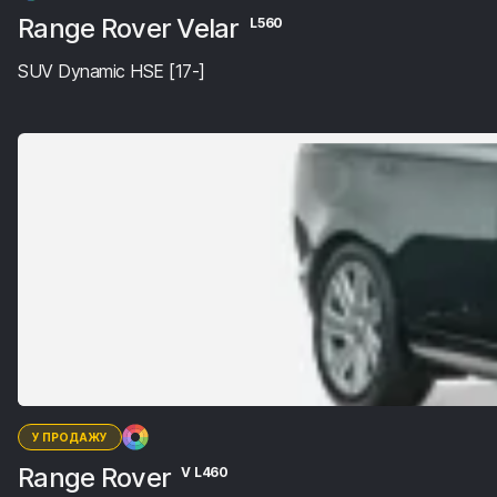
Range Rover Velar
L560
SUV Dynamic HSE [17-]
У ПРОДАЖУ
Range Rover
V L460