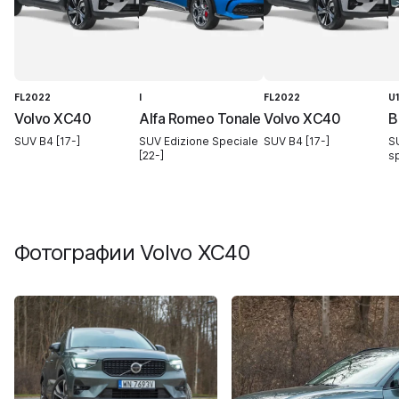
FL2022
I
FL2022
U1
Volvo XC40
Alfa Romeo Tonale
Volvo XC40
B
SUV B4 [17-]
SUV Edizione Speciale
SUV B4 [17-]
S
[22-]
s
Фотографии
Volvo XC40