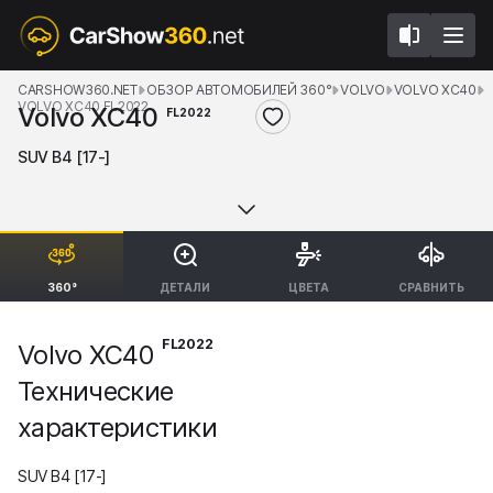
CARSHOW360.NET
ОБЗОР АВТОМОБИЛЕЙ 360°
VOLVO
VOLVO XC40
VOLVO XC40 FL2022
Volvo XC40
FL2022
SUV B4 [17-]
360°
ДЕТАЛИ
ЦВЕТА
СРАВНИТЬ
FL2022
Volvo XC40
Технические
характеристики
SUV B4 [17-]