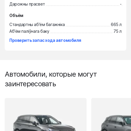
Дарожны прасвет
-
Объём
Стандартны аб'ём багажніка
665 л
Аб'ём паліўнага баку
75 л
Проверить запас хода автомобиля
Автомобили, которые могут
заинтересовать