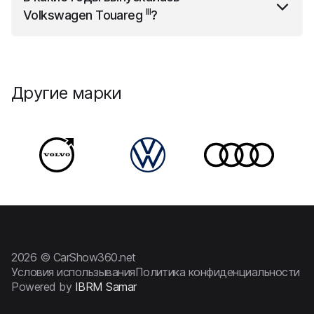
III
Volkswagen Touareg
?
III
Volkswagen Touareg
выпускалась с 2018 года до
2026 года.
Другие марки
2026 © CarShow360.net
Условия использывания
Политика конфиденциальности
Powered by
IBRM Samar