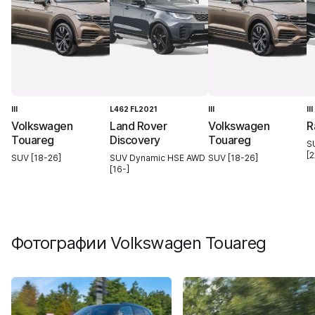
III
L462 FL2021
III
II
Volkswagen
Land Rover
Volkswagen
R
Touareg
Discovery
Touareg
S
[2
SUV [18-26]
SUV Dynamic HSE AWD
SUV [18-26]
[16-]
Фотографии
Volkswagen Touareg