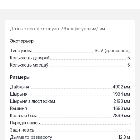
Данные соответствуют
76
конфигурации/-ям
Экстерьер
Тип кузова
SUV (кроссовер)
Колькасць дзвярэй
5
Колькасць месцаў
5
Размеры
Даўжыня
4902 мм
Шырыня
1984 мм
Шырыня з люстэркамі
2193 мм
Вышыня
1693 мм
Колавая база
2899 мм
Пярэдні навісь
-
Задні навісь
-
Дыяметр развароту
12.3 м