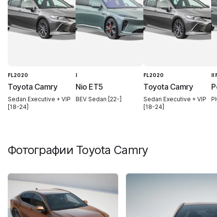
FL2020
I
FL2020
II
Toyota Camry
Nio ET5
Toyota Camry
P
Sedan Executive + VIP
BEV Sedan [22-]
Sedan Executive + VIP
P
[18-24]
[18-24]
Фотографии
Toyota Camry