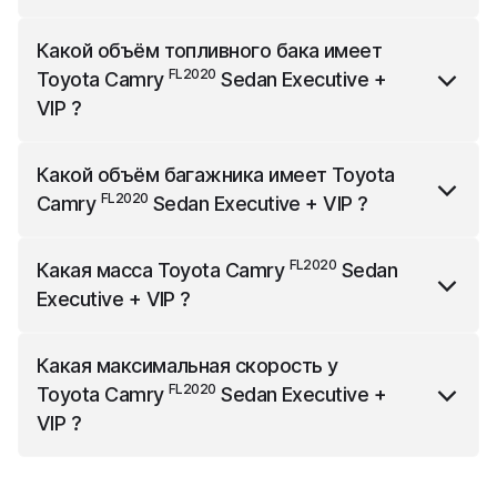
FL2020
Toyota Camry
Sedan Executive + VIP
имеет
Какой объём топливного бака имеет
4885 мм длины, 1840 мм ширины и 1445 мм
FL2020
Toyota Camry
Sedan Executive +
высоты.
VIP
?
FL2020
Toyota Camry
Sedan Executive + VIP
имеет
Какой объём багажника имеет
Toyota
бак объёмом 50 л.
FL2020
Camry
Sedan Executive + VIP
?
FL2020
Toyota Camry
Sedan Executive + VIP
имеет
FL2020
Какая масса
Toyota Camry
Sedan
багажник объёмом 524 л.
Executive + VIP
?
FL2020
Toyota Camry
Sedan Executive + VIP
весит
Какая максимальная скорость у
1595 кг.
FL2020
Toyota Camry
Sedan Executive +
VIP
?
FL2020
Toyota Camry
Sedan Executive + VIP
имеет