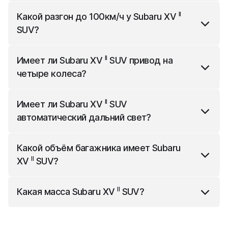
II
Subaru XV
SUV
имеет 4485 мм длины, 1800 мм
II
Какой разгон до 100км/ч у
Subaru XV
ширины и 1595 мм высоты.
SUV
?
II
Subaru XV
SUV
разгоняется до 100км/ч за 10.7 с.
II
Имеет ли
Subaru XV
SUV
привод на
четыре колеса?
II
Subaru XV
SUV
имеет привод на четыре колеса.
II
Имеет ли
Subaru XV
SUV
автоматический дальний свет?
II
Subaru XV
SUV
имеет в базовой комплектации
Какой объём багажника имеет
Subaru
автоматический дальний свет.
II
XV
SUV
?
II
Subaru XV
SUV
имеет багажник объёмом 340 л.
II
Какая масса
Subaru XV
SUV
?
II
Subaru XV
SUV
весит 1553 кг.