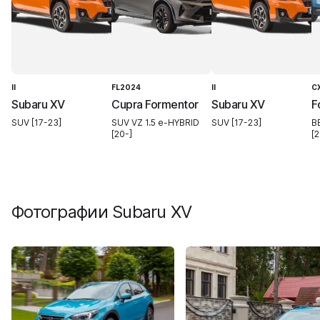
II
FL2024
II
C
Subaru XV
Cupra Formentor
Subaru XV
F
SUV [17-23]
SUV VZ 1.5 e-HYBRID
SUV [17-23]
B
[20-]
[2
Фотографии
Subaru XV